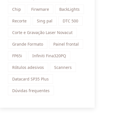
Chip
Firwmare
BackLights
Recorte
Sing pal
DTC 500
Corte e Gravação Laser Novacut
Grande Formato
Painel frontal
FP65i
Infiniti Fina320PQ
Rótulos adesivos
Scanners
Datacard SP35 Plus
Dúvidas frequentes