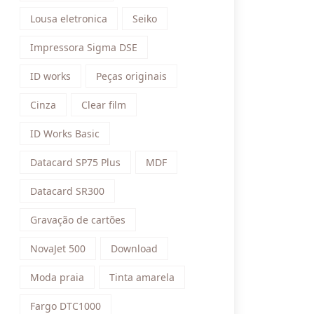
Lousa eletronica
Seiko
Impressora Sigma DSE
ID works
Peças originais
Cinza
Clear film
ID Works Basic
Datacard SP75 Plus
MDF
Datacard SR300
Gravação de cartões
NovaJet 500
Download
Moda praia
Tinta amarela
Fargo DTC1000