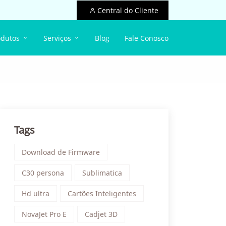
Central do Cliente
odutos
Serviços
Blog
Fale Conosco
Tags
Download de Firmware
C30 persona
Sublimatica
Hd ultra
Cartões Inteligentes
NovaJet Pro E
Cadjet 3D