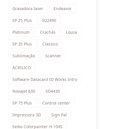
Gravadora laser
Endeavor
SP 25 Plus
IQ2490
Platinum
Crachás
Lousa
SP 35 Plus
Clássico
Sublimação
Scanner
ACRILICO
Software Datacard ID Works Intro
NovaJet 630
SD4430
SP 75 Plus
Control center
Impressora 3D
Sign Pal
Seiko Colorpainter H-104S