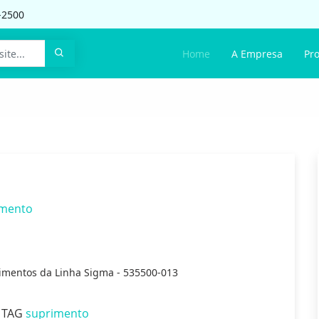
-2500
Home
A Empresa
Pr
imento
imentos da Linha Sigma - 535500-013
a TAG
suprimento