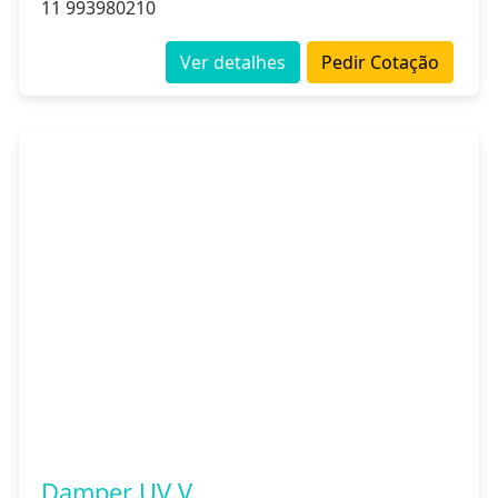
11 993980210
Ver detalhes
Pedir Cotação
Damper UV V