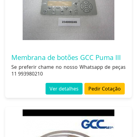
Membrana de botões GCC Puma III
Se preferir chame no nosso Whatsapp de peças
11 993980210
Ver detalhes
Pedir Cotação