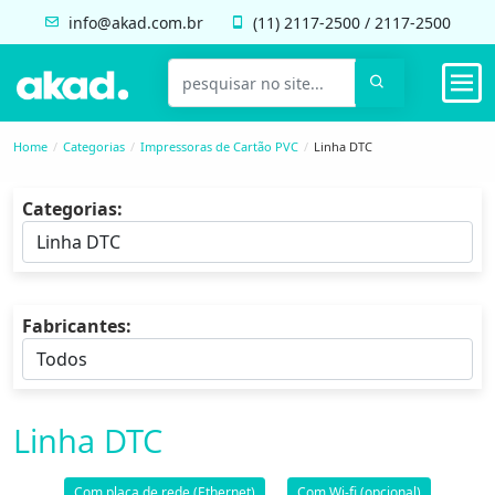
info@akad.com.br
(11)
2117-2500
/
2117-2500
Home
Categorias
Impressoras de Cartão PVC
Linha DTC
Categorias:
Fabricantes:
Linha DTC
Com placa de rede (Ethernet)
Com Wi-fi (opcional)