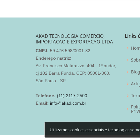
Links 
AKAD TECNOLOGIA COMERCIO,
IMPORTACAO E EXPORTACAO LTDA
Ho
CNPJ:
59.476.598/0001-32
Endereço matriz:
Sob
Av. Francisco Matarazzo, 404 - 1º andar,
Blo
cj 102 Barra Funda, CEP: 05001-000,
São Paulo - SP
Arti
Term
Telefone:
(11) 2117-2500
Email:
info@akad.com.br
Poli
Priv
Utilizamos cookies essenciais e tecnologias se