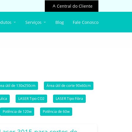
Central do Cliente
odutos
Serviços
Blog
Fale Conosco
ea útil de 130x250cm
Área útil de corte 90x60cm
ulica
LASER Tipo CO2
LASER Tipo Fibra
Potência de 120w
Potência de 60w
Laser 3015 para cortes de