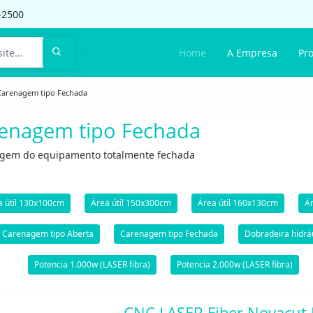
-2500
Home
A Empresa
Pr
Carenagem tipo Fechada
enagem tipo Fechada
gem do equipamento totalmente fechada
a útil 130x100cm
Área útil 150x300cm
Área útil 160x130cm
Ár
Carenagem tipo Aberta
Carenagem tipo Fechada
Dobradeira hidrá
Potencia 1.000w (LASER fibra)
Potencia 2.000w (LASER fibra)
CNC LASER Fiber Novacut 