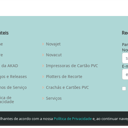
úteis
Re
me
Novajet
Par
No
re
Novacut
g da AKAD
Impressoras de Cartão PVC
E-m
gos e Releases
Plotters de Recorte
os de Serviço
Crachás e Cartões PVC
tica de
Serviços
acidade
melhantes de acordo com a nossa
Política de Privacidade
e, ao continuar nave