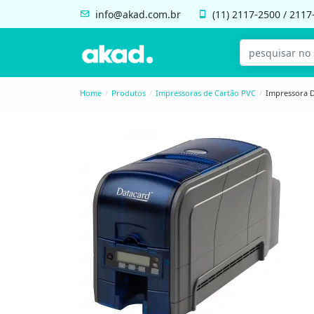
info@akad.com.br
(11)
2117-2500
/
2117
Home
Produtos
Impressoras de Cartão PVC
Impressora 