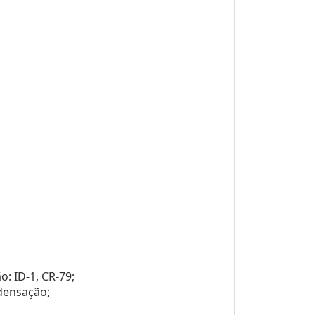
: ID-1, CR-79;
ndensação;