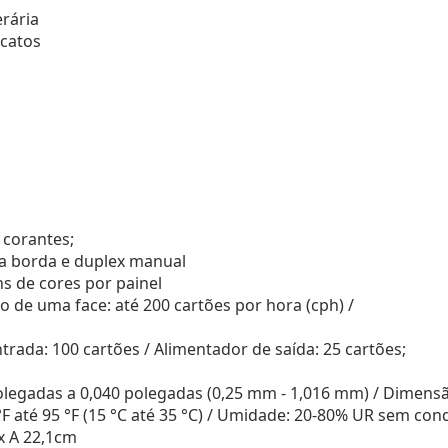
erária
icatos
 corantes;
 a borda e duplex manual
ns de cores por painel
o de uma face: até 200 cartões por hora (cph) /
trada: 100 cartões / Alimentador de saída: 25 cartões;
olegadas a 0,040 polegadas (0,25 mm - 1,016 mm) / Dimensão
F até 95 °F (15 °C até 35 °C) / Umidade: 20-80% UR sem co
 x A 22,1cm