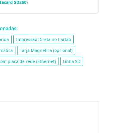
atacard SD260
?
ionadas:
orida
Impressão Direta no Cartão
mática
Tarja Magnética (opcional)
om placa de rede (Ethernet)
Linha SD