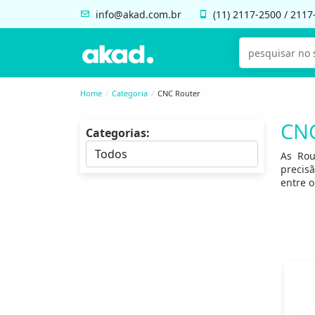
info@akad.com.br
(11)
2117-2500
/
2117
Home
Categoria
CNC Router
CNC
Categorias:
As Rou
precis
entre o