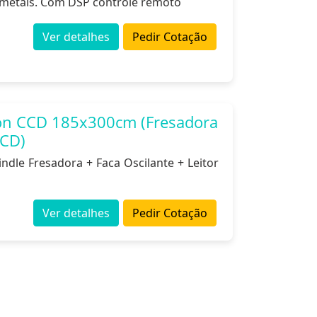
de metais. Com DSP controle remoto
Ver detalhes
Pedir Cotação
on CCD 185x300cm (Fresadora
CCD)
dle Fresadora + Faca Oscilante + Leitor
Ver detalhes
Pedir Cotação