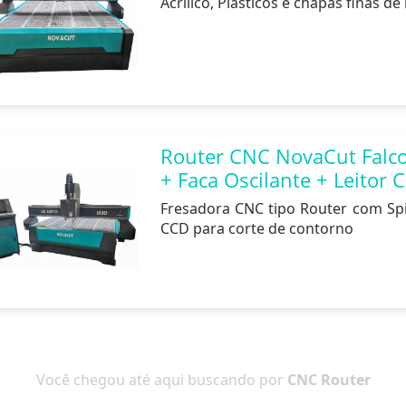
Acrílico, Plásticos e chapas finas 
Router CNC NovaCut Falc
+ Faca Oscilante + Leitor 
Fresadora CNC tipo Router com Spin
CCD para corte de contorno
Você chegou até aqui buscando por
CNC Router