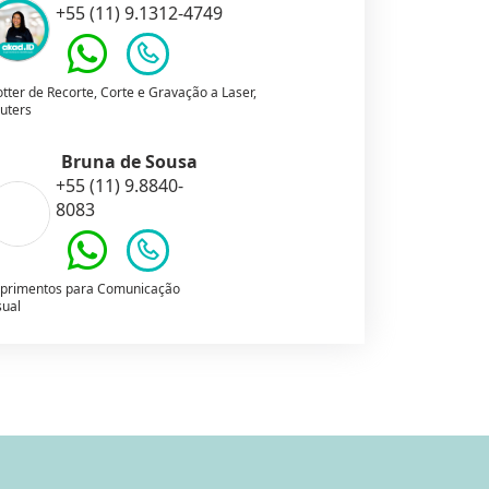
+55 (11) 9.1312-4749
otter de Recorte, Corte e Gravação a Laser,
uters
Bruna de Sousa
+55 (11) 9.8840-
8083
primentos para Comunicação
sual