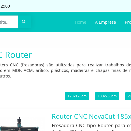
-2500
Home
A Empresa
Pr
 Router
ters CNC (fresadoras) são utilizadas para realizar trabalhos
ão em MDF, ACM, arílico, plásticos, madeiras e chapas finas de 
utros.
120x120cm
130x250cm
2
Router CNC NovaCut 185x
Fresadora CNC tipo Router para c