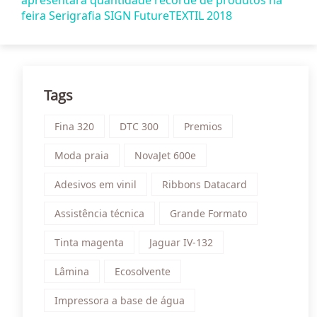
apresentará quantidade recorde de produtos na
feira Serigrafia SIGN FutureTEXTIL 2018
Tags
Fina 320
DTC 300
Premios
Moda praia
NovaJet 600e
Adesivos em vinil
Ribbons Datacard
Assistência técnica
Grande Formato
Tinta magenta
Jaguar IV-132
Lâmina
Ecosolvente
Impressora a base de água