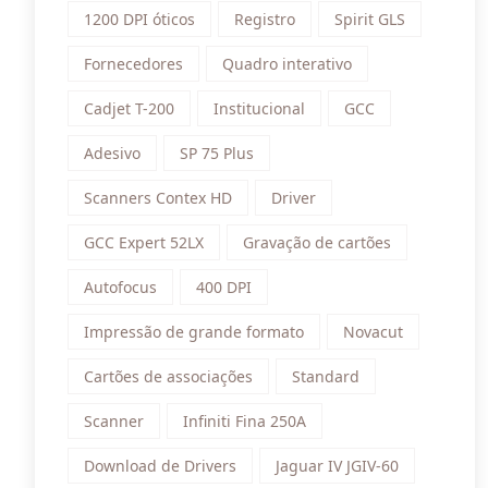
1200 DPI óticos
Registro
Spirit GLS
Fornecedores
Quadro interativo
Cadjet T-200
Institucional
GCC
Adesivo
SP 75 Plus
Scanners Contex HD
Driver
GCC Expert 52LX
Gravação de cartões
Autofocus
400 DPI
Impressão de grande formato
Novacut
Cartões de associações
Standard
Scanner
Infiniti Fina 250A
Download de Drivers
Jaguar IV JGIV-60