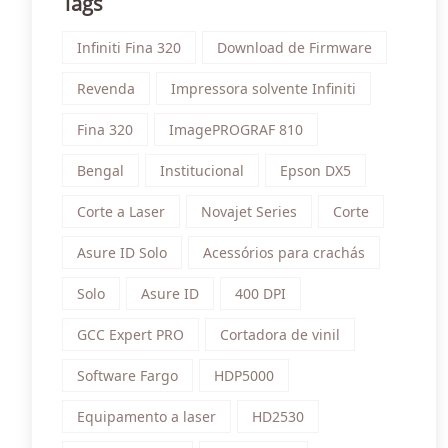
Tags
Infiniti Fina 320
Download de Firmware
Revenda
Impressora solvente Infiniti
Fina 320
ImagePROGRAF 810
Bengal
Institucional
Epson DX5
Corte a Laser
Novajet Series
Corte
Asure ID Solo
Acessórios para crachás
Solo
Asure ID
400 DPI
GCC Expert PRO
Cortadora de vinil
Software Fargo
HDP5000
Equipamento a laser
HD2530