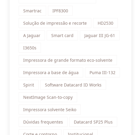
Smartrac
IPF8300
Solução de impressão e recorte
HD2530
A Jaguar
Smart card
Jaguar III JG-61
I3650s
Impressora de grande formato eco-solvente
Impressora a base de água
Puma III-132
Spirit
Software Datacard ID Works
NextImage Scan-to-copy
Impressora solvente Seiko
Dúvidas frequentes
Datacard SP25 Plus
Corte e contorno
Institucional