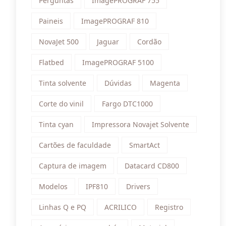
Perguntas
ImagePROGRAF 755
Paineis
ImagePROGRAF 810
NovaJet 500
Jaguar
Cordão
Flatbed
ImagePROGRAF 5100
Tinta solvente
Dúvidas
Magenta
Corte do vinil
Fargo DTC1000
Tinta cyan
Impressora Novajet Solvente
Cartões de faculdade
SmartAct
Captura de imagem
Datacard CD800
Modelos
IPF810
Drivers
Linhas Q e PQ
ACRILICO
Registro