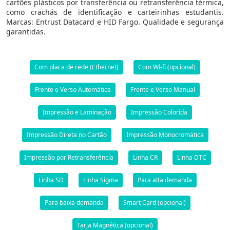
cartões plásticos por transferência ou retransferência térmica,
como crachás de identificação e carteirinhas estudantis.
Marcas: Entrust Datacard e HID Fargo. Qualidade e segurança
garantidas.
Com placa de rede (Ethernet)
Com Wi-fi (opcional)
Frente e Verso Automática
Frente e Verso Manual
Impressão e Laminação
Impressão Colorida
Impressão Direta no Cartão
Impressão Monocromática
Impressão por Retransferência
Linha CR
Linha DTC
Linha SD
Linha Sigma
Para alta demanda
Para baixa demanda
Smart Card (opcional)
Tarja Magnética (opcional)