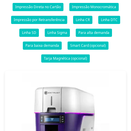
Impressão Direta no Cartão
Impressão Monocromática
Impressão por Retransferência
Linha CR
Linha DTC
Linha SD
Linha Sigma
Para alta demanda
Para baixa demanda
Smart Card (opcional)
Tarja Magnética (opcional)