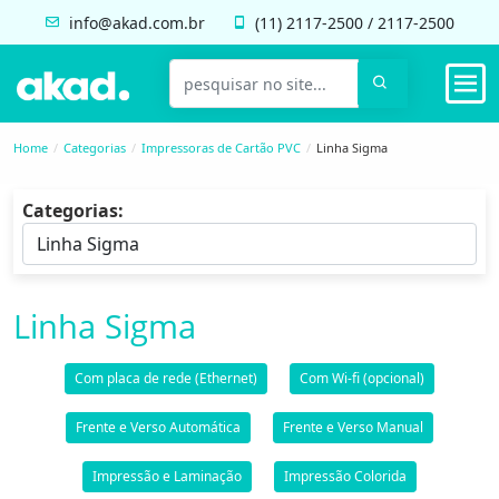
info@akad.com.br
(11)
2117-2500
/
2117-2500
Home
Categorias
Impressoras de Cartão PVC
Linha Sigma
Categorias:
Linha Sigma
Com placa de rede (Ethernet)
Com Wi-fi (opcional)
Frente e Verso Automática
Frente e Verso Manual
Impressão e Laminação
Impressão Colorida