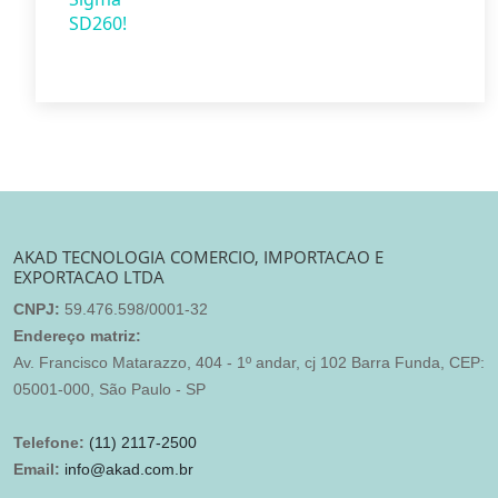
AKAD TECNOLOGIA COMERCIO, IMPORTACAO E
EXPORTACAO LTDA
CNPJ:
59.476.598/0001-32
Endereço matriz:
Av. Francisco Matarazzo, 404 - 1º andar, cj 102 Barra Funda, CEP:
05001-000, São Paulo - SP
Telefone:
(11) 2117-2500
Email:
info@akad.com.br