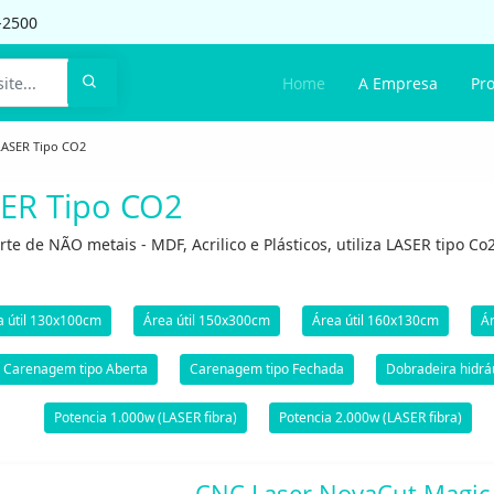
-2500
Home
A Empresa
Pr
LASER Tipo CO2
ER Tipo CO2
rte de NÃO metais - MDF, Acrilico e Plásticos, utiliza LASER tipo C
a útil 130x100cm
Área útil 150x300cm
Área útil 160x130cm
Ár
Carenagem tipo Aberta
Carenagem tipo Fechada
Dobradeira hidrá
Potencia 1.000w (LASER fibra)
Potencia 2.000w (LASER fibra)
CNC Laser NovaCut Magic