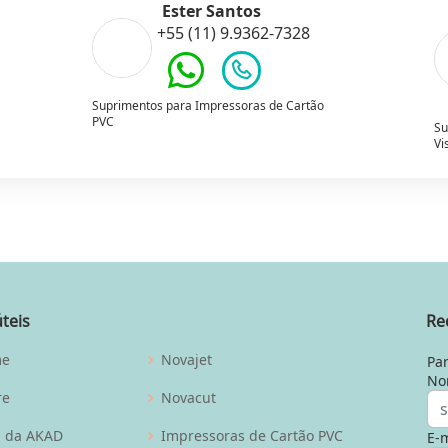
Ester Santos
+55 (11) 9.9362-7328
Suprimentos para Impressoras de Cartão
PVC
Su
Vi
úteis
Re
me
Novajet
Par
No
re
Novacut
g da AKAD
Impressoras de Cartão PVC
E-m