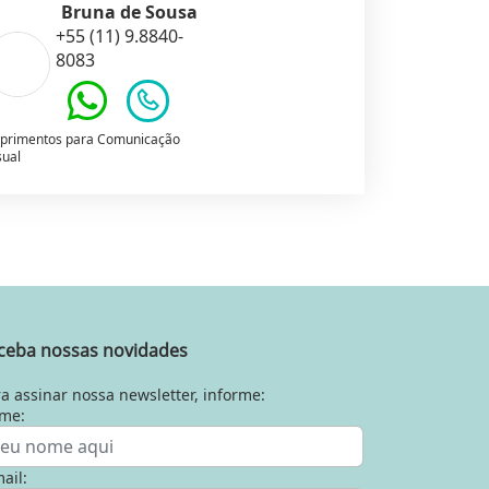
Bruna de Sousa
+55 (11) 9.8840-
8083
primentos para Comunicação
sual
ceba nossas novidades
a assinar nossa newsletter, informe:
me:
ail: