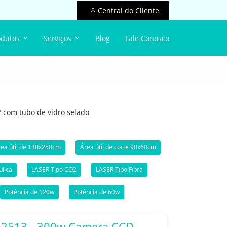
Central do Cliente
odutos
Serviços
Blog
Fale Conosco
o2 com tubo de vidro selado
ea útil de 130x250cm
Área útil de corte 90x60cm
ulica
LASER Tipo CO2
LASER Tipo Fibra
Potência de 120w
Potência de 60w
 2513 - 300w Camera CCD