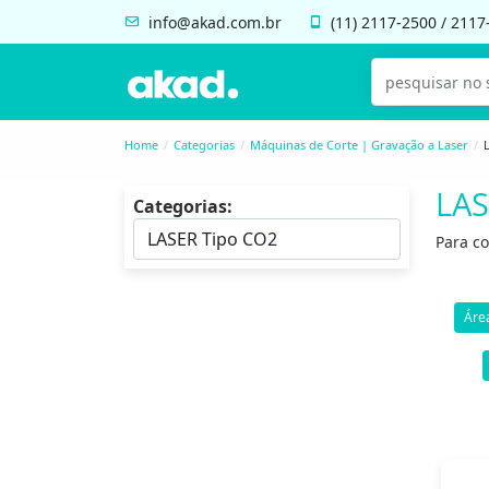
info@akad.com.br
(11)
2117-2500
/
2117
Home
Categorias
Máquinas de Corte | Gravação a Laser
LAS
Categorias:
Para co
Áre