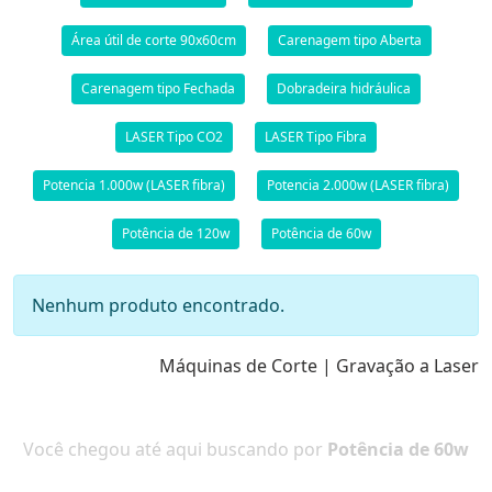
Área útil de corte 90x60cm
Carenagem tipo Aberta
Carenagem tipo Fechada
Dobradeira hidráulica
LASER Tipo CO2
LASER Tipo Fibra
Potencia 1.000w (LASER fibra)
Potencia 2.000w (LASER fibra)
Potência de 120w
Potência de 60w
Nenhum produto encontrado.
Máquinas de Corte | Gravação a Laser
Você chegou até aqui buscando por
Potência de 60w