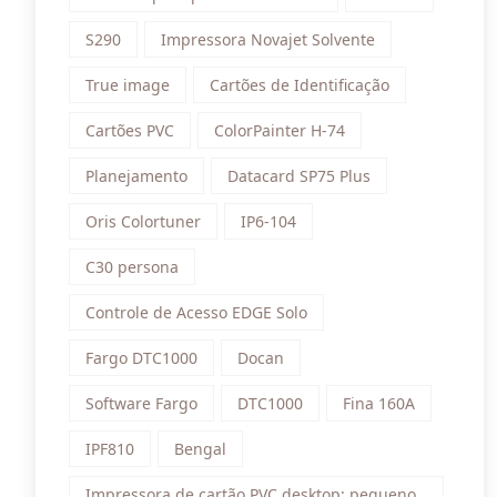
S290
Impressora Novajet Solvente
True image
Cartões de Identificação
Cartões PVC
ColorPainter H-74
Planejamento
Datacard SP75 Plus
Oris Colortuner
IP6-104
C30 persona
Controle de Acesso EDGE Solo
Fargo DTC1000
Docan
Software Fargo
DTC1000
Fina 160A
IPF810
Bengal
Impressora de cartão PVC desktop: pequeno