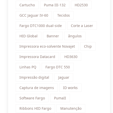
Cartucho
Puma III-132
HD2530
GCC Jaguar IV-60
Tecidos
Fargo DTC1000 dual-side
Corte a Laser
HID Global
Banner
ângulos
Impressora eco-solvente Novajet
Chip
Impressora Datacard
HD3630
Linhas PQ
Fargo DTC 550
Impressão digital
Jaguar
Captura de imagens
ID works
Software Fargo
PumaII
Ribbons HID Fargo
Manutenção