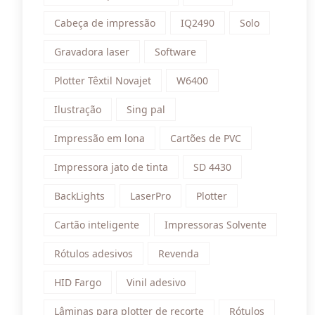
Cabeça de impressão
IQ2490
Solo
Gravadora laser
Software
Plotter Têxtil Novajet
W6400
Ilustração
Sing pal
Impressão em lona
Cartões de PVC
Impressora jato de tinta
SD 4430
BackLights
LaserPro
Plotter
Cartão inteligente
Impressoras Solvente
Rótulos adesivos
Revenda
HID Fargo
Vinil adesivo
Lâminas para plotter de recorte
Rótulos