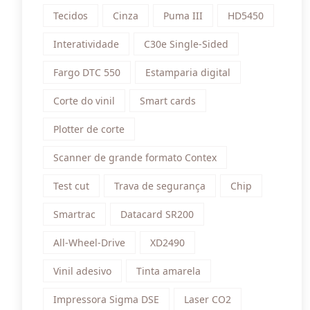
Tecidos
Cinza
Puma III
HD5450
Interatividade
C30e Single-Sided
Fargo DTC 550
Estamparia digital
Corte do vinil
Smart cards
Plotter de corte
Scanner de grande formato Contex
Test cut
Trava de segurança
Chip
Smartrac
Datacard SR200
All-Wheel-Drive
XD2490
Vinil adesivo
Tinta amarela
Impressora Sigma DSE
Laser CO2