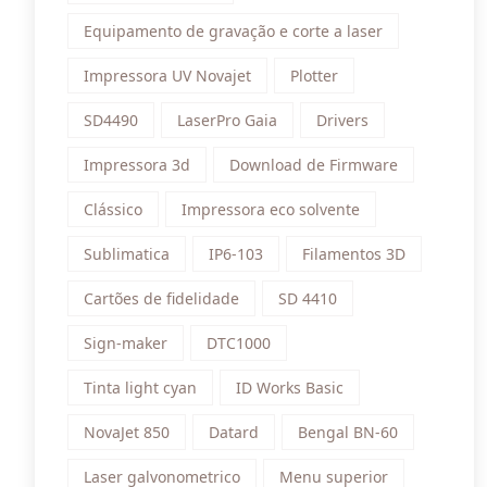
Equipamento de gravação e corte a laser
Impressora UV Novajet
Plotter
SD4490
LaserPro Gaia
Drivers
Impressora 3d
Download de Firmware
Clássico
Impressora eco solvente
Sublimatica
IP6-103
Filamentos 3D
Cartões de fidelidade
SD 4410
Sign-maker
DTC1000
Tinta light cyan
ID Works Basic
NovaJet 850
Datard
Bengal BN-60
Laser galvonometrico
Menu superior