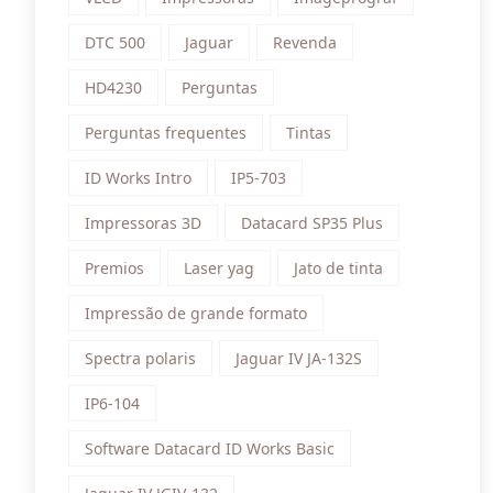
DTC 500
Jaguar
Revenda
HD4230
Perguntas
Perguntas frequentes
Tintas
ID Works Intro
IP5-703
Impressoras 3D
Datacard SP35 Plus
Premios
Laser yag
Jato de tinta
Impressão de grande formato
Spectra polaris
Jaguar IV JA-132S
IP6-104
Software Datacard ID Works Basic