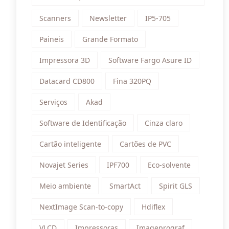
Scanners
Newsletter
IP5-705
Paineis
Grande Formato
Impressora 3D
Software Fargo Asure ID
Datacard CD800
Fina 320PQ
Serviços
Akad
Software de Identificação
Cinza claro
Cartão inteligente
Cartões de PVC
Novajet Series
IPF700
Eco-solvente
Meio ambiente
SmartAct
Spirit GLS
NextImage Scan-to-copy
Hdiflex
VLCD
Impressoras
Imageprograf