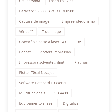
C30 persona
LaserPro S290
Datacard SR300;FARGO HDP8500
Captura de imagem
Empreendedorismo
Vênus II
True image
Gravação e corte a laser GCC
UV
Bobcat
Plotters impressao
Impressora solvente Infiniti
Platinum
Plotter Têxtil Novajet
Software Datacard ID Works
Multifuncionais
SD 4490
Equipamento a laser
Digitalizar