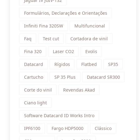
Jaguar IV JGIV-132
Formulários, Declarações e Orientações
Infiniti Fina 320SW
Multifuncional
Faq
Test cut
Cortadora de vinil
Fina 320
Laser CO2
Evolis
Datacard
Rígidos
Flatbed
SP35
Cartucho
SP 35 Plus
Datacard SR300
Corte do vinil
Revendas Akad
Ciano light
Software Datacard ID Works Intro
IPF6100
Fargo HDP5000
Clássico