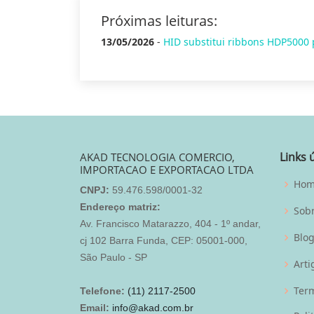
Próximas leituras:
13/05/2026
-
HID substitui ribbons HDP5000 
Links 
AKAD TECNOLOGIA COMERCIO,
IMPORTACAO E EXPORTACAO LTDA
Ho
CNPJ:
59.476.598/0001-32
Endereço matriz:
Sob
Av. Francisco Matarazzo, 404 - 1º andar,
Blo
cj 102 Barra Funda, CEP: 05001-000,
São Paulo - SP
Arti
Term
Telefone:
(11) 2117-2500
Email:
info@akad.com.br