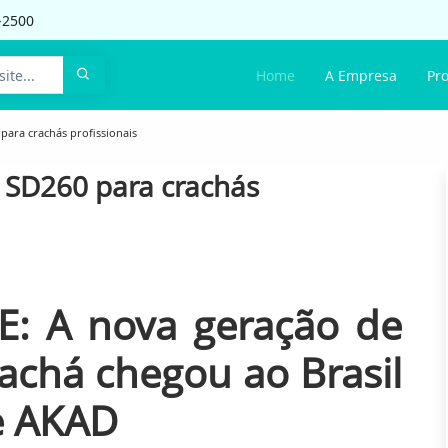
-2500
Home
A Empresa
Pr
para crachás profissionais
 SD260 para crachás
E: A nova geração de
achá chegou ao Brasil
e AKAD