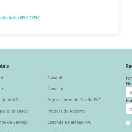
pela linha H5K SYNC
úteis
Re
me
Novajet
Par
No
re
Novacut
g da AKAD
Impressoras de Cartão PVC
E-m
gos e Releases
Plotters de Recorte
os de Serviço
Crachás e Cartões PVC