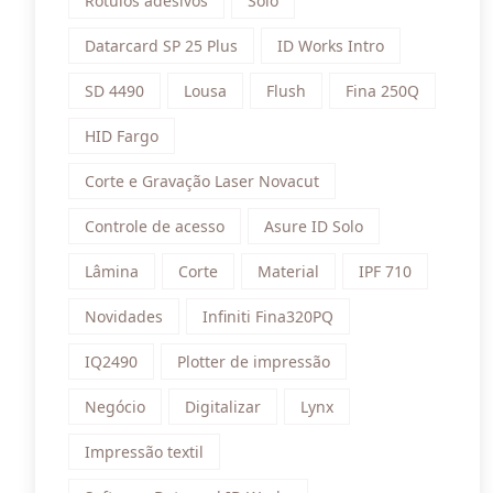
Rótulos adesivos
Solo
Datarcard SP 25 Plus
ID Works Intro
SD 4490
Lousa
Flush
Fina 250Q
HID Fargo
Corte e Gravação Laser Novacut
Controle de acesso
Asure ID Solo
Lâmina
Corte
Material
IPF 710
Novidades
Infiniti Fina320PQ
IQ2490
Plotter de impressão
Negócio
Digitalizar
Lynx
Impressão textil