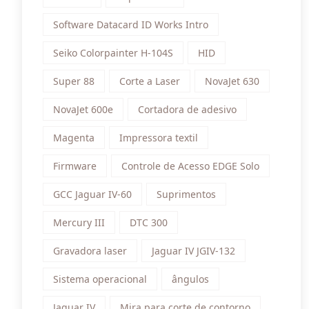
Software Datacard ID Works Intro
Seiko Colorpainter H-104S
HID
Super 88
Corte a Laser
NovaJet 630
NovaJet 600e
Cortadora de adesivo
Magenta
Impressora textil
Firmware
Controle de Acesso EDGE Solo
GCC Jaguar IV-60
Suprimentos
Mercury III
DTC 300
Gravadora laser
Jaguar IV JGIV-132
Sistema operacional
ângulos
Jaguar IV
Mira para corte de contorno