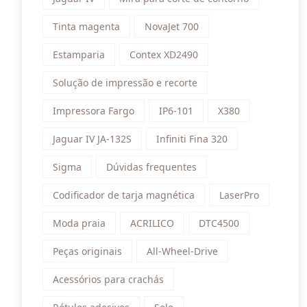
Tinta magenta
NovaJet 700
Estamparia
Contex XD2490
Solução de impressão e recorte
Impressora Fargo
IP6-101
X380
Jaguar IV JA-132S
Infiniti Fina 320
Sigma
Dúvidas frequentes
Codificador de tarja magnética
LaserPro
Moda praia
ACRILICO
DTC4500
Peças originais
All-Wheel-Drive
Acessórios para crachás