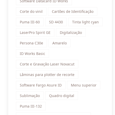
Software Datacard ID Works
Corte do vinil
Cartões de Identificação
Puma III-60
SD 4430
Tinta light cyan
LaserPro Spirit GE
Digitalização
Persona C30e
Amarelo
ID Works Basic
Corte e Gravação Laser Novacut
Lâminas para plotter de recorte
Software Fargo Asure ID
Menu superior
Sublimação
Quadro digital
Puma III-132