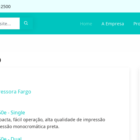
-2500
Home
A Empresa
Pr
o
essora Fargo
e - Single
acta, fácil operação, alta qualidade de impressão
ressão monocromática preta.
0e - Dual