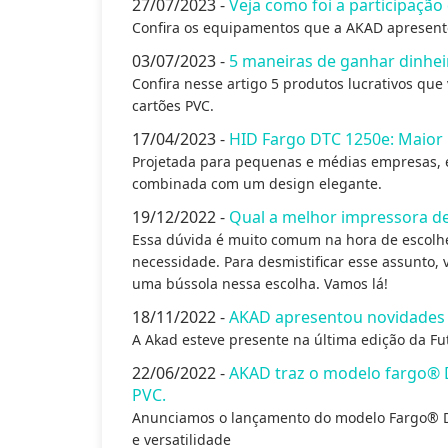
27/07/2023 -
Veja como foi a participaçã
Confira os equipamentos que a AKAD apresentou
03/07/2023 -
5 maneiras de ganhar dinhe
Confira nesse artigo 5 produtos lucrativos q
cartões PVC.
17/04/2023 -
HID Fargo DTC 1250e: Maior 
Projetada para pequenas e médias empresas, 
combinada com um design elegante.
19/12/2022 -
Qual a melhor impressora d
Essa dúvida é muito comum na hora de escolher
necessidade. Para desmistificar esse assunto,
uma bússola nessa escolha. Vamos lá!
18/11/2022 -
AKAD apresentou novidades n
A Akad esteve presente na última edição da Fut
22/06/2022 -
AKAD traz o modelo fargo® 
PVC.
Anunciamos o lançamento do modelo Fargo® D
e versatilidade