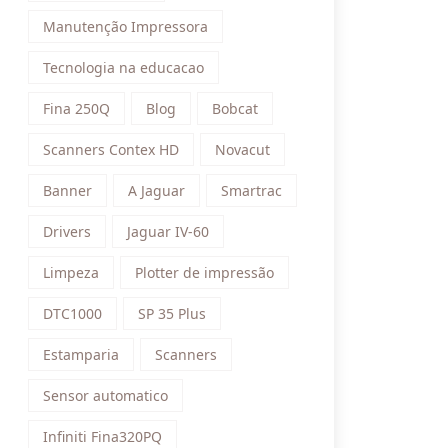
Manutenção Impressora
Tecnologia na educacao
Fina 250Q
Blog
Bobcat
Scanners Contex HD
Novacut
Banner
A Jaguar
Smartrac
Drivers
Jaguar IV-60
Limpeza
Plotter de impressão
DTC1000
SP 35 Plus
Estamparia
Scanners
Sensor automatico
Infiniti Fina320PQ