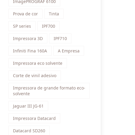
ImagePROGRAF 6100
Prova de cor
Tinta
SP series
IPF700
Impressora 3D
IPF710
Infiniti Fina 160A
A Empresa
Impressora eco solvente
Corte de vinil adesivo
Impressora de grande formato eco-
solvente
Jaguar III JG-61
Impressora Datacard
Datacard SD260