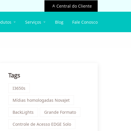
Central do Cliente
odutos
Serviços
Blog
Fale Conosco
Tags
I3650s
Mídias homologadas NovaJet
BackLights
Grande Formato
Controle de Acesso EDGE Solo