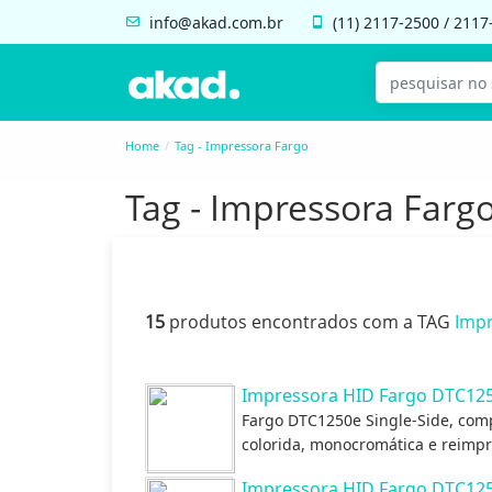
info@akad.com.br
(11)
2117-2500
/
2117
Home
Tag - Impressora Fargo
Tag - Impressora Farg
15
produtos encontrados com a TAG
Impr
Impressora HID Fargo DTC1250
Fargo DTC1250e Single-Side, comp
colorida, monocromática e reimp
Impressora HID Fargo DTC125