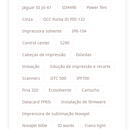
Jaguar III JG-61
SD4490
Power film
Cinza
GCC Puma III PIII-132
Impressora solvente
IP6-104
Control center
S290
Cabeças de impressão
Dúvidas
Inovação
Solução de impressão e recorte
Scanners
DTC 500
IPF700
Fina 320
Ecosolvente
Cartucho
Datacard FP65i
Instalação de firmware
Impressora de sublimação Novajet
NovaJet 600e
ID works
Ciano light