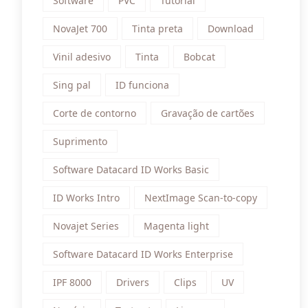
Software
PVC
Tutorial
NovaJet 700
Tinta preta
Download
Vinil adesivo
Tinta
Bobcat
Sing pal
ID funciona
Corte de contorno
Gravação de cartões
Suprimento
Software Datacard ID Works Basic
ID Works Intro
NextImage Scan-to-copy
Novajet Series
Magenta light
Software Datacard ID Works Enterprise
IPF 8000
Drivers
Clips
UV