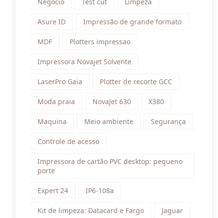
Negócio
Test cut
Limpeza
Asure ID
Impressão de grande formato
MDF
Plotters impressao
Impressora Novajet Solvente
LaserPro Gaia
Plotter de recorte GCC
Moda praia
NovaJet 630
X380
Maquina
Meio ambiente
Segurança
Controle de acesso
Impressora de cartão PVC desktop: pequeno
porte
Expert 24
IP6-108a
Kit de limpeza: Datacard e Fargo
Jaguar