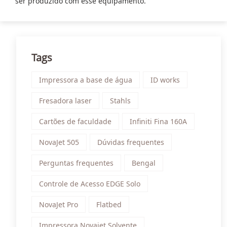
ser produzido com esse equipamento.
Tags
Impressora a base de água
ID works
Fresadora laser
Stahls
Cartões de faculdade
Infiniti Fina 160A
NovaJet 505
Dúvidas frequentes
Perguntas frequentes
Bengal
Controle de Acesso EDGE Solo
NovaJet Pro
Flatbed
Impressora Novajet Solvente