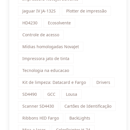
Jaguar IV JA-132S
Plotter de impressão
HD4230
Ecosolvente
Controle de acesso
Mídias homologadas NovaJet
Impressora jato de tinta
Tecnologia na educacao
Kit de limpeza: Datacard e Fargo
Drivers
SD4490
GCC
Lousa
Scanner SD4430
Cartões de Identificação
Ribbons HID Fargo
BackLights
Mira a laser
ColorPainter H-74