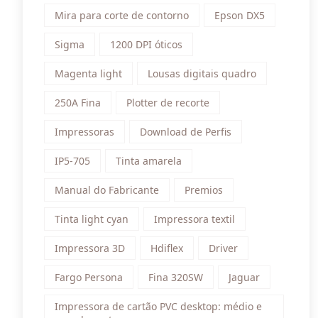
Mira para corte de contorno
Epson DX5
Sigma
1200 DPI óticos
Magenta light
Lousas digitais quadro
250A Fina
Plotter de recorte
Impressoras
Download de Perfis
IP5-705
Tinta amarela
Manual do Fabricante
Premios
Tinta light cyan
Impressora textil
Impressora 3D
Hdiflex
Driver
Fargo Persona
Fina 320SW
Jaguar
Impressora de cartão PVC desktop: médio e