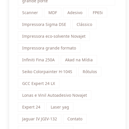
grande porte
Scanner
MDF
Adesivo
FP65i
Impressora Sigma DSE
Clássico
Impressora eco-solvente Novajet
Impressora grande formato
Infiniti Fina 250A
Akad na Mídia
Seiko Colorpainter H-104S
Rótulos
GCC Expert 24 LX
Lonas e Vinil Autoadesivo Novajet
Expert 24
Laser yag
Jaguar IV JGIV-132
Contato