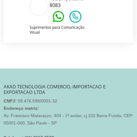
8083
Suprimentos para Comunicação
Visual
AKAD TECNOLOGIA COMERCIO, IMPORTACAO E
EXPORTACAO LTDA
CNPJ:
59.476.598/0001-32
Endereço matriz:
Av. Francisco Matarazzo, 404 - 1º andar, cj 102 Barra Funda, CEP:
05001-000, São Paulo - SP