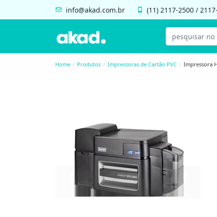
info@akad.com.br
(11)
2117-2500
/
2117
Home
Produtos
Impressoras de Cartão PVC
Impressora H