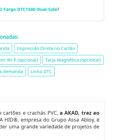
D Fargo DTC1500 Dual-Side
?
ionadas:
orida
Impressão Direta no Cartão
om Wi-fi (opcional)
Tarja Magnética (opcional)
xa demanda
Linha DTC
e cartões e crachás PVC,
a AKAD, traz ao
A HID®, empresa do Grupo Assa Abloy, é
ender uma grande variedade de projetos de