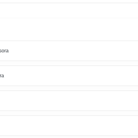
sora
ra