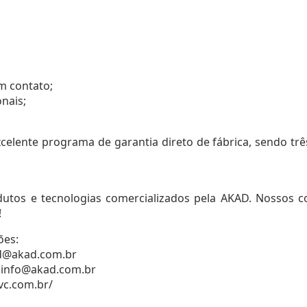
m contato;
onais;
ente programa de garantia direto de fábrica, sendo três 
tos e tecnologias comercializados pela AKAD. Nossos co
!
ões:
 id@akad.com.br
/ info@akad.com.br
vc.com.br/