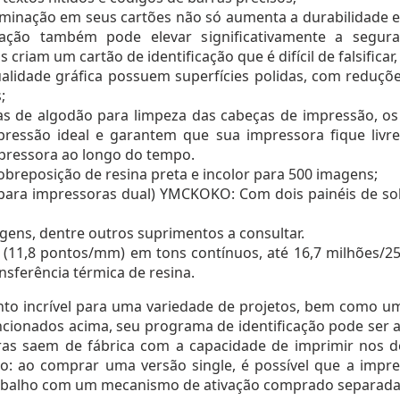
minação em seus cartões não só aumenta a durabilidade e
inação também pode elevar significativamente a segu
iam um cartão de identificação que é difícil de falsificar, m
ualidade gráfica possuem superfícies polidas, com reduçõe
;
as de algodão para limpeza das cabeças de impressão, os 
mpressão ideal e garantem que sua impressora fique livr
ressora ao longo do tempo.
obreposição de resina preta e incolor para 500 imagens;
o para impressoras dual) YMCKOKO: Com dois painéis de sob
magens, dentre outros suprimentos a consultar.
 (11,8 pontos/mm) em tons contínuos, até 16,7 milhões/2
nsferência térmica de resina.
o incrível para uma variedade de projetos, bem como um
cionados acima, seu programa de identificação pode ser
s saem de fábrica com a capacidade de imprimir nos do
lo: ao comprar uma versão single, é possível que a impre
rabalho com um mecanismo de ativação comprado separad