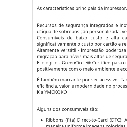
As características principais da impressor
Recursos de segurança integrados e in
d'água de sobreposição personalizada, 
Consumíveis de baixo custo e alta ca
significativamente o custo por cartão e r
Altamente versátil - Impressão poderos
migração para níveis mais altos de segur
Ecológico - GreenCircle® Certified para 
positivamente com o meio ambiente e ec
É também marcante por ser acessível. T
eficiência, valor e modernidade no proce
K a YMCKOKO
Alguns dos consumíveis são:
Ribbons (fita) Direct-to-Card (DTC)
maneira uniforme imagens coloridas, t