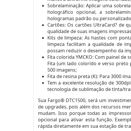
Sobrelaminação: Aplicar uma sobrela
holográfico opcional, a sobrelam
hologramas padrão ou personalizados cr
Cartões: Os cartões UltraCard? de q
qualidade de suas imagens impressas
Kits de limpeza: As hastes com pont
limpeza facilitam a qualidade de i
possam reduzir o desempenho da imp
Fita colorida YMCKO: Com painel de s
Fita (um lado colorido e verso pret
500 imagens;
Fita de resina preta (K): Para 3000 i
Tem a excelente resolução de 300dpi
tecnologia de sublimação de tinta/tra
Sua Fargo® DTC1500, será um investiment
de upgrades, pois além dos recursos men
mudam. Isso porque todas as impressora
opcional para ativar esta função. Exemp
rápida diretamente em sua estação de t