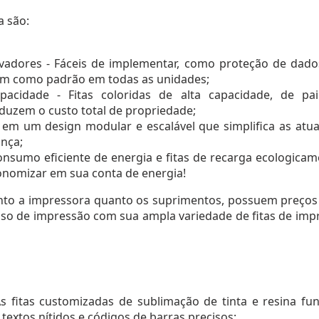
a são:
ovadores - Fáceis de implementar, como proteção de dad
vem como padrão em todas as unidades;
pacidade - Fitas coloridas de alta capacidade, de pa
eduzem o custo total de propriedade;
a em um design modular e escalável que simplifica as at
ança;
consumo eficiente de energia e fitas de recarga ecologicam
onomizar em sua conta de energia!
anto a impressora quanto os suprimentos, possuem preços
sso de impressão com sua ampla variedade de fitas de impr
: As fitas customizadas de sublimação de tinta e resina f
extos nítidos e códigos de barras precisos;