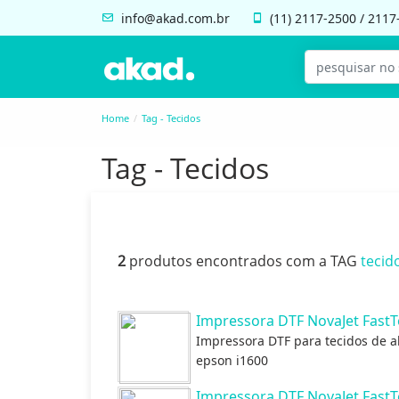
info@akad.com.br
(11)
2117-2500
/
2117
Home
Tag - Tecidos
Tag - Tecidos
2
produtos encontrados com a TAG
tecid
Impressora DTF NovaJet FastT
Impressora DTF para tecidos de a
epson i1600
Impressora DTF NovaJet FastT