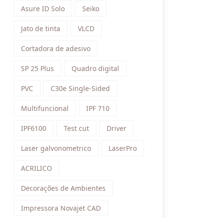
Asure ID Solo
Seiko
Jato de tinta
VLCD
Cortadora de adesivo
SP 25 Plus
Quadro digital
PVC
C30e Single-Sided
Multifuncional
IPF 710
IPF6100
Test cut
Driver
Laser galvonometrico
LaserPro
ACRILICO
Decorações de Ambientes
Impressora Novajet CAD