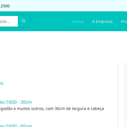
-2500
Home
A Empresa
Pr
os
ex i1600 - 30cm
lgodão e muitos outros, com 30cm de largura e cabeça
ex i1600 - 60cm