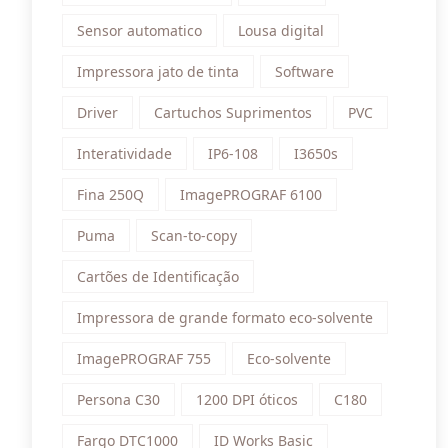
Sensor automatico
Lousa digital
Impressora jato de tinta
Software
Driver
Cartuchos Suprimentos
PVC
Interatividade
IP6-108
I3650s
Fina 250Q
ImagePROGRAF 6100
Puma
Scan-to-copy
Cartões de Identificação
Impressora de grande formato eco-solvente
ImagePROGRAF 755
Eco-solvente
Persona C30
1200 DPI óticos
C180
Fargo DTC1000
ID Works Basic