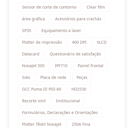
Sensor de corte de contorno
Clear film
área gráfica
Acessórios para crachás
SP35
Equipamento a laser
Plotter de impressão
400 DPI
VLCD
Datacard
Questionário de satisfação
NovaJet 505
IPF710
Painel frontal
Solo
Placa de rede
Peças
GCC Puma III PIII-60
HD2530
Recorte vinil
Institucional
Formulários, Declarações e Orientações
Plotter Têxtil Novajet
250A Fina