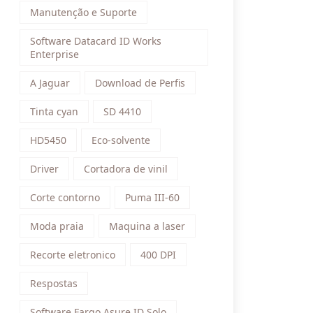
Manutenção e Suporte
Software Datacard ID Works
Enterprise
A Jaguar
Download de Perfis
Tinta cyan
SD 4410
HD5450
Eco-solvente
Driver
Cortadora de vinil
Corte contorno
Puma III-60
Moda praia
Maquina a laser
Recorte eletronico
400 DPI
Respostas
Software Fargo Asure ID Solo