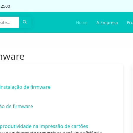
-2500
Home
A Empresa
Pr
rmware
Instalação de firmware
ção de firmware
produtividade na impressão de cartões
esse equipamento proporciona a máxima eficiência