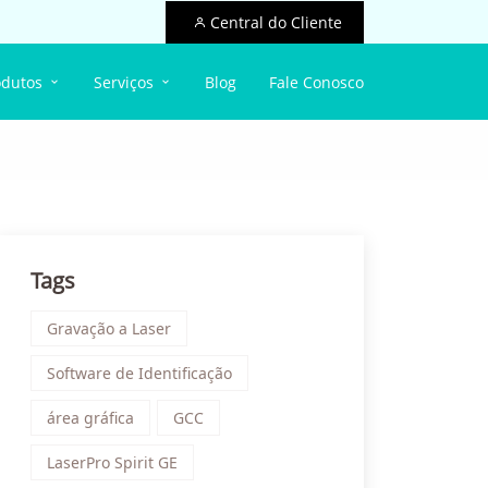
Central do Cliente
odutos
Serviços
Blog
Fale Conosco
Tags
Gravação a Laser
Software de Identificação
área gráfica
GCC
LaserPro Spirit GE