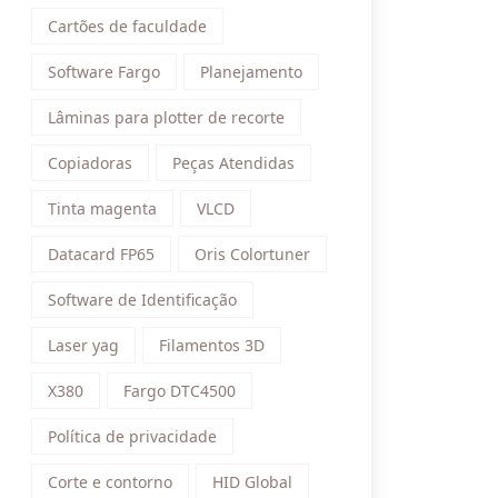
Cartões de faculdade
Software Fargo
Planejamento
Lâminas para plotter de recorte
Copiadoras
Peças Atendidas
Tinta magenta
VLCD
Datacard FP65
Oris Colortuner
Software de Identificação
Laser yag
Filamentos 3D
X380
Fargo DTC4500
Política de privacidade
Corte e contorno
HID Global