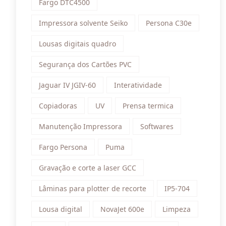
Fargo DTC4500
Impressora solvente Seiko
Persona C30e
Lousas digitais quadro
Segurança dos Cartões PVC
Jaguar IV JGIV-60
Interatividade
Copiadoras
UV
Prensa termica
Manutenção Impressora
Softwares
Fargo Persona
Puma
Gravação e corte a laser GCC
Lâminas para plotter de recorte
IP5-704
Lousa digital
NovaJet 600e
Limpeza