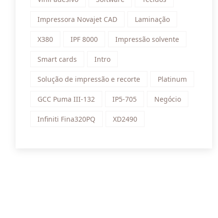
Impressora Novajet CAD
Laminação
X380
IPF 8000
Impressão solvente
Smart cards
Intro
Solução de impressão e recorte
Platinum
GCC Puma III-132
IP5-705
Negócio
Infiniti Fina320PQ
XD2490