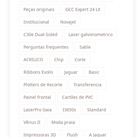
Peças originais
GCC Expert 24 LX
Institucional
Novajet
C30e Dual-Sided
Laser galvonometrico
Perguntas frequentes
Sable
ACRILICO
Chip
Corte
Ribbons Evolis
Jaguar
Basic
Plotters de Recorte
Transferencia
Painel frontal
Cartões de PVC
LaserPro Gaia
I3650s
Standard
Vênus II
Moda praia
Impressoras 3D
Flush
A Jaguar