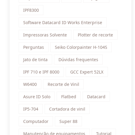
IPF8300
Software Datacard ID Works Enterprise
Impressoras Solvente
Plotter de recorte
Perguntas
Seiko Colorpainter H-104S
Jato de tinta
Dúvidas frequentes
IPF 710 e IPF 8000
GCC Expert 52LX
W6400
Recorte de Vinil
Asure ID Solo
Flatbed
Datacard
IP5-704
Cortadora de vinil
Computador
Super 88
Manutenção de equipamentos
Tutorial