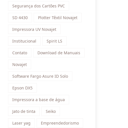
Segurança dos Cartões PVC
SD 4430
Plotter Têxtil Novajet
Impressora UV Novajet
Institucional
Spirit LS
Contato
Download de Manuais
Novajet
Software Fargo Asure ID Solo
Epson DX5
Impressora a base de água
Jato de tinta
Seiko
Laser yag
Empreendedorismo