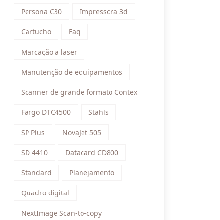
Persona C30
Impressora 3d
Cartucho
Faq
Marcação a laser
Manutenção de equipamentos
Scanner de grande formato Contex
Fargo DTC4500
Stahls
SP Plus
NovaJet 505
SD 4410
Datacard CD800
Standard
Planejamento
Quadro digital
NextImage Scan-to-copy