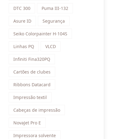
DTC 300
Puma III-132
Asure ID
Segurança
Seiko Colorpainter H-104S
Linhas PQ
VLCD
Infiniti Fina320PQ
Cartões de clubes
Ribbons Datacard
Impressão textil
Cabeças de impressão
NovaJet Pro E
Impressora solvente