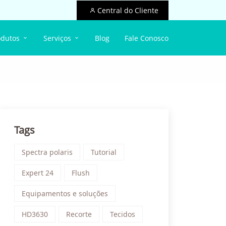
Central do Cliente
odutos
Serviços
Blog
Fale Conosco
Tags
Spectra polaris
Tutorial
Expert 24
Flush
Equipamentos e soluções
HD3630
Recorte
Tecidos