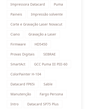
Impressora Datacard
Puma
Paineis
Impressão solvente
Corte e Gravação Laser Novacut
Ciano
Gravação a Laser
Firmware
HD5450
Provas Digitais
SEBRAE
SmartAct
GCC Puma III PIII-60
ColorPainter H-104
Datacard FP65i
Sable
Manutenção
Fargo Persona
Intro
Datacard SP75 Plus