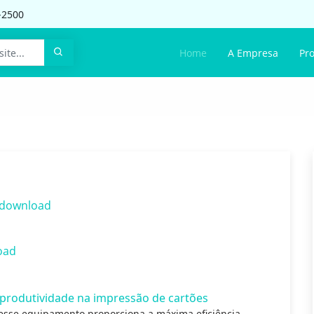
-2500
Home
A Empresa
Pr
download
oad
produtividade na impressão de cartões
esse equipamento proporciona a máxima eficiência