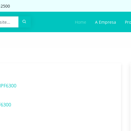
-2500
Home
A Empresa
Pr
IPF6300
F6300