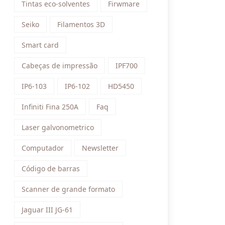
Tintas eco-solventes
Firwmare
Seiko
Filamentos 3D
Smart card
Cabeças de impressão
IPF700
IP6-103
IP6-102
HD5450
Infiniti Fina 250A
Faq
Laser galvonometrico
Computador
Newsletter
Código de barras
Scanner de grande formato
Jaguar III JG-61