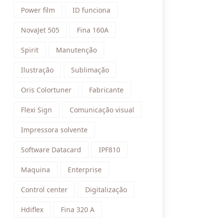
Power film
ID funciona
NovaJet 505
Fina 160A
Spirit
Manutenção
Ilustração
Sublimação
Oris Colortuner
Fabricante
Flexi Sign
Comunicação visual
Impressora solvente
Software Datacard
IPF810
Maquina
Enterprise
Control center
Digitalização
Hdiflex
Fina 320 A