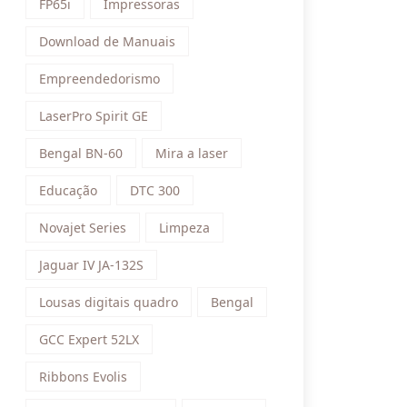
FP65i
Impressoras
Download de Manuais
Empreendedorismo
LaserPro Spirit GE
Bengal BN-60
Mira a laser
Educação
DTC 300
Novajet Series
Limpeza
Jaguar IV JA-132S
Lousas digitais quadro
Bengal
GCC Expert 52LX
Ribbons Evolis