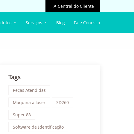
Central do Cliente
odutos
Serviços
Blog
Fale Conosco
Tags
Peças Atendidas
Maquina a laser
SD260
Super 88
Software de Identificação