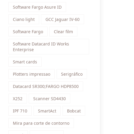
Software Fargo Asure ID
Ciano light
GCC Jaguar IV-60
Software Fargo
Clear film
Software Datacard ID Works
Enterprise
Smart cards
Plotters impressao
Serigráfico
Datacard SR300;FARGO HDP8500
X252
Scanner SD4430
IPF 710
SmartAct
Bobcat
Mira para corte de contorno