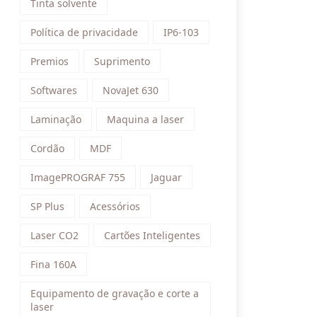
Tinta solvente
Política de privacidade
IP6-103
Premios
Suprimento
Softwares
NovaJet 630
Laminação
Maquina a laser
Cordão
MDF
ImagePROGRAF 755
Jaguar
SP Plus
Acessórios
Laser CO2
Cartões Inteligentes
Fina 160A
Equipamento de gravação e corte a
laser