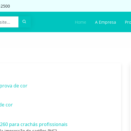
-2500
Home
A Empresa
Pr
prova de cor
de cor
260 para crachás profissionais
da impressão de cartões PVC?