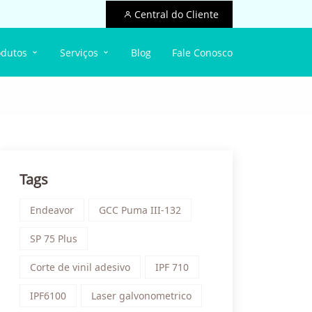
Central do Cliente
odutos
Serviços
Blog
Fale Conosco
Tags
Endeavor
GCC Puma III-132
SP 75 Plus
Corte de vinil adesivo
IPF 710
IPF6100
Laser galvonometrico