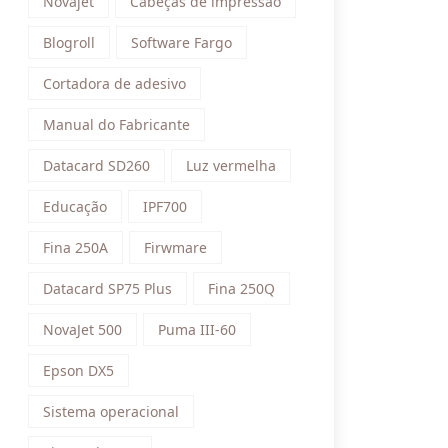
Novajet
Cabeças de impressão
Blogroll
Software Fargo
Cortadora de adesivo
Manual do Fabricante
Datacard SD260
Luz vermelha
Educação
IPF700
Fina 250A
Firwmare
Datacard SP75 Plus
Fina 250Q
NovaJet 500
Puma III-60
Epson DX5
Sistema operacional