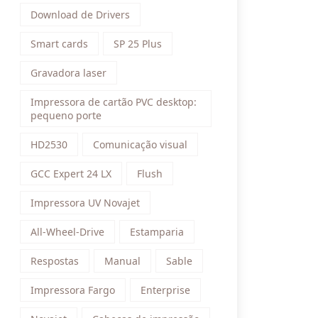
Download de Drivers
Smart cards
SP 25 Plus
Gravadora laser
Impressora de cartão PVC desktop:
pequeno porte
HD2530
Comunicação visual
GCC Expert 24 LX
Flush
Impressora UV Novajet
All-Wheel-Drive
Estamparia
Respostas
Manual
Sable
Impressora Fargo
Enterprise