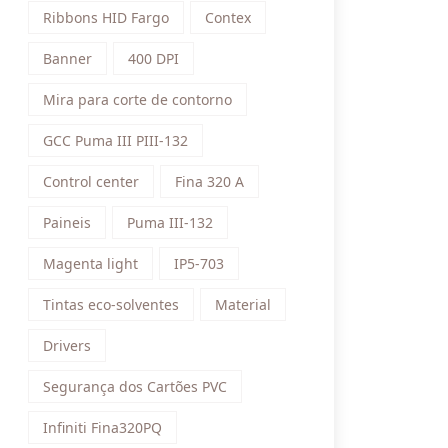
Ribbons HID Fargo
Contex
Banner
400 DPI
Mira para corte de contorno
GCC Puma III PIII-132
Control center
Fina 320 A
Paineis
Puma III-132
Magenta light
IP5-703
Tintas eco-solventes
Material
Drivers
Segurança dos Cartões PVC
Infiniti Fina320PQ