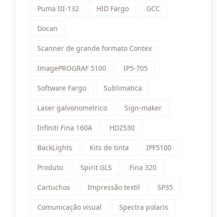
Puma III-132
HID Fargo
GCC
Docan
Scanner de grande formato Contex
ImagePROGRAF 5100
IP5-705
Software Fargo
Sublimatica
Laser galvonometrico
Sign-maker
Infiniti Fina 160A
HD2530
BackLights
Kits de tinta
IPF5100
Produto
Spirit GLS
Fina 320
Cartuchos
Impressão textil
SP35
Comunicação visual
Spectra polaris