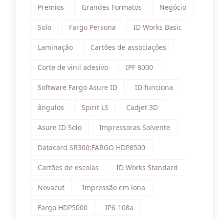
Premios
Grandes Formatos
Negócio
Solo
Fargo Persona
ID Works Basic
Laminação
Cartões de associações
Corte de vinil adesivo
IPF 8000
Software Fargo Asure ID
ID funciona
ângulos
Spirit LS
Cadjet 3D
Asure ID Solo
Impressoras Solvente
Datacard SR300;FARGO HDP8500
Cartões de escolas
ID Works Standard
Novacut
Impressão em lona
Fargo HDP5000
IP6-108a