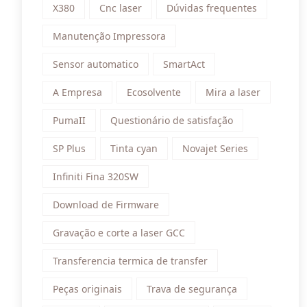
X380
Cnc laser
Dúvidas frequentes
Manutenção Impressora
Sensor automatico
SmartAct
A Empresa
Ecosolvente
Mira a laser
PumaII
Questionário de satisfação
SP Plus
Tinta cyan
Novajet Series
Infiniti Fina 320SW
Download de Firmware
Gravação e corte a laser GCC
Transferencia termica de transfer
Peças originais
Trava de segurança