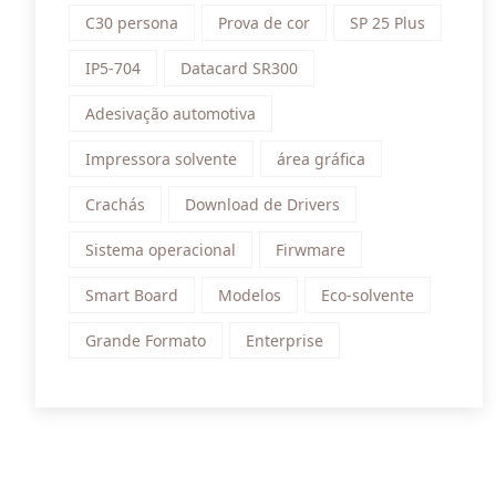
C30 persona
Prova de cor
SP 25 Plus
IP5-704
Datacard SR300
Adesivação automotiva
Impressora solvente
área gráfica
Crachás
Download de Drivers
Sistema operacional
Firwmare
Smart Board
Modelos
Eco-solvente
Grande Formato
Enterprise