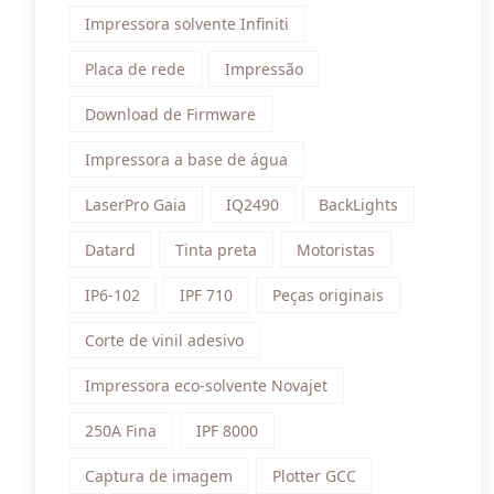
Impressora solvente Infiniti
Placa de rede
Impressão
Download de Firmware
Impressora a base de água
LaserPro Gaia
IQ2490
BackLights
Datard
Tinta preta
Motoristas
IP6-102
IPF 710
Peças originais
Corte de vinil adesivo
Impressora eco-solvente Novajet
250A Fina
IPF 8000
Captura de imagem
Plotter GCC