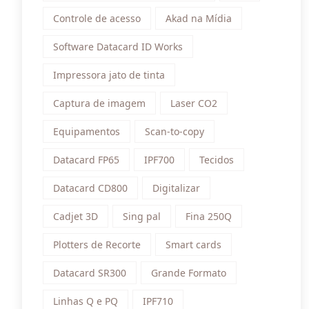
Controle de acesso
Akad na Mídia
Software Datacard ID Works
Impressora jato de tinta
Captura de imagem
Laser CO2
Equipamentos
Scan-to-copy
Datacard FP65
IPF700
Tecidos
Datacard CD800
Digitalizar
Cadjet 3D
Sing pal
Fina 250Q
Plotters de Recorte
Smart cards
Datacard SR300
Grande Formato
Linhas Q e PQ
IPF710