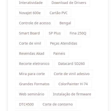
Interatividade
Download de Drivers
NovaJet 600e
Cartão PVC
Controle de acesso
Bengal
Smart Board
SP Plus
Fina 250Q
Corte de vinil
Peças Atendidas
Revendas Akad
Paineis
Recorte eletronico
Datacard SD260
Mira para corte
Corte de vinil adesivo
Grandes Formatos
ColorPainter H-74
Web seminário
Instalação de firmware
DTC4500
Corte de contorno