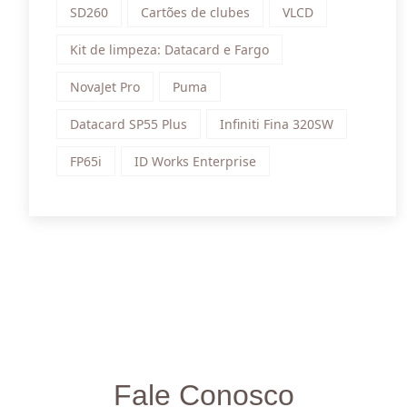
SD260
Cartões de clubes
VLCD
Kit de limpeza: Datacard e Fargo
NovaJet Pro
Puma
Datacard SP55 Plus
Infiniti Fina 320SW
FP65i
ID Works Enterprise
Fale Conosco