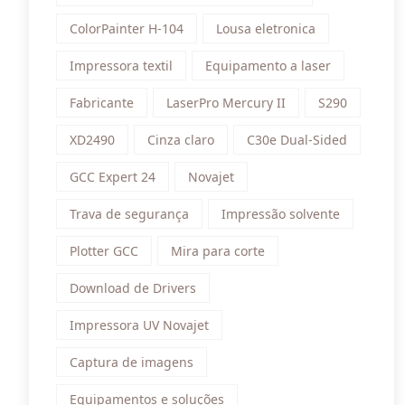
ColorPainter H-104
Lousa eletronica
Impressora textil
Equipamento a laser
Fabricante
LaserPro Mercury II
S290
XD2490
Cinza claro
C30e Dual-Sided
GCC Expert 24
Novajet
Trava de segurança
Impressão solvente
Plotter GCC
Mira para corte
Download de Drivers
Impressora UV Novajet
Captura de imagens
Equipamentos e soluções