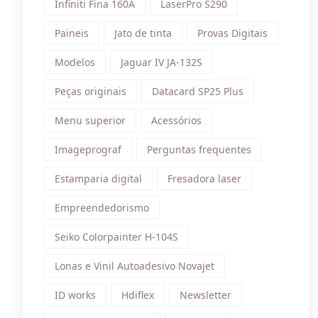
Infiniti Fina 160A
LaserPro S290
Paineis
Jato de tinta
Provas Digitais
Modelos
Jaguar IV JA-132S
Peças originais
Datacard SP25 Plus
Menu superior
Acessórios
Imageprograf
Perguntas frequentes
Estamparia digital
Fresadora laser
Empreendedorismo
Seiko Colorpainter H-104S
Lonas e Vinil Autoadesivo Novajet
ID works
Hdiflex
Newsletter