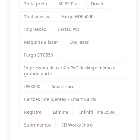
Tinta preta
SP 35 Plus
Driver
Vinil adesivo
Fargo HDP5000
Impressão
Cartão PVC
Maquina a laser
Cnc laser
Fargo DTC550
Impressora de cartão PVC desktop: médio e
grande porte
IPF8000
Smart card
Cartões inteligentes - Smart Cards
Registro
Lâmina
Infiniti Fina 250A
Suprimentos
ID Works Intro