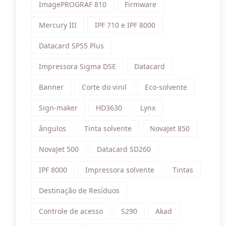
ImagePROGRAF 810
Firmware
Mercury III
IPF 710 e IPF 8000
Datacard SP55 Plus
Impressora Sigma DSE
Datacard
Banner
Corte do vinil
Eco-solvente
Sign-maker
HD3630
Lynx
ângulos
Tinta solvente
NovaJet 850
NovaJet 500
Datacard SD260
IPF 8000
Impressora solvente
Tintas
Destinação de Resíduos
Controle de acesso
S290
Akad