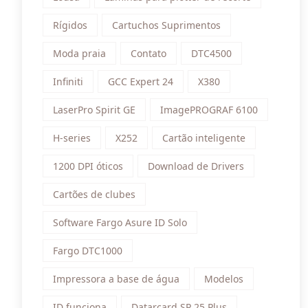
Rígidos
Cartuchos Suprimentos
Moda praia
Contato
DTC4500
Infiniti
GCC Expert 24
X380
LaserPro Spirit GE
ImagePROGRAF 6100
H-series
X252
Cartão inteligente
1200 DPI óticos
Download de Drivers
Cartões de clubes
Software Fargo Asure ID Solo
Fargo DTC1000
Impressora a base de água
Modelos
ID funciona
Datarcard SP 25 Plus