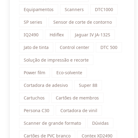
Equipamentos
Scanners
DTC1000
SP series
Sensor de corte de contorno
IQ2490
Hdiflex
Jaguar IV JA-132S
Jato de tinta
Control center
DTC 500
Solução de impressão e recorte
Power film
Eco-solvente
Cortadora de adesivo
Super 88
Cartuchos
Cartões de membros
Persona C30
Cortadora de vinil
Scanner de grande formato
Dúvidas
Cartões de PVC branco
Contex XD2490