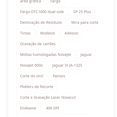
área gráfica
Fargo
Fargo DTC1000 dual-side
SP 25 Plus
Destinação de Resíduos
Mira para corte
Tintas
Modelos
Adesivo
Gravação de cartões
Mídias homologadas NovaJet
Jaguar
NovaJet 600e
Jaguar IV JA-132S
Corte do vinil
Paineis
Plotters de Recorte
Corte e Gravação Laser Novacut
Endeavor
400 DPI