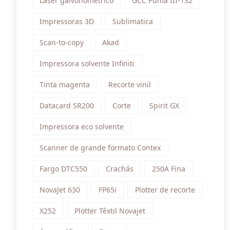
Laser galvonometrico
GCC Puma III-132
Impressoras 3D
Sublimatica
Scan-to-copy
Akad
Impressora solvente Infiniti
Tinta magenta
Recorte vinil
Datacard SR200
Corte
Spirit GX
Impressora eco solvente
Scanner de grande formato Contex
Fargo DTC550
Crachás
250A Fina
NovaJet 630
FP65i
Plotter de recorte
X252
Plotter Têxtil Novajet