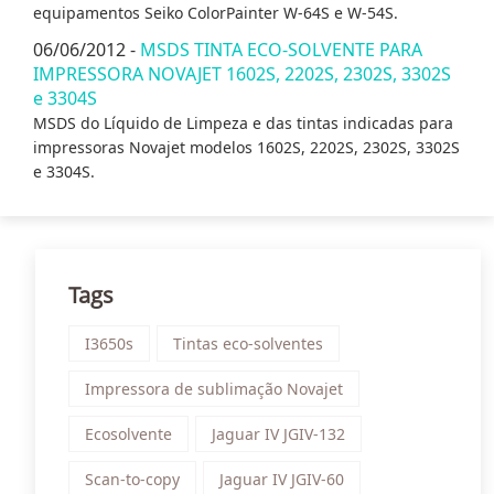
equipamentos Seiko ColorPainter W-64S e W-54S.
06/06/2012 -
MSDS TINTA ECO-SOLVENTE PARA
IMPRESSORA NOVAJET 1602S, 2202S, 2302S, 3302S
e 3304S
MSDS do Líquido de Limpeza e das tintas indicadas para
impressoras Novajet modelos 1602S, 2202S, 2302S, 3302S
e 3304S.
Tags
I3650s
Tintas eco-solventes
Impressora de sublimação Novajet
Ecosolvente
Jaguar IV JGIV-132
Scan-to-copy
Jaguar IV JGIV-60