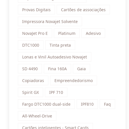
Provas Digitais
Cartões de associações
Impressora Novajet Solvente
NovaJet Pro E
Platinum
Adesivo
DTC1000
Tinta preta
Lonas e Vinil Autoadesivo Novajet
SD 4490
Fina 160A
Gaia
Copiadoras
Empreendedorismo
Spirit GX
IPF 710
Fargo DTC1000 dual-side
IPF810
Faq
All-Wheel-Drive
Cartões inteligentes - Smart Cards