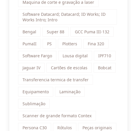
Maquina de corte e gravação a laser
Software Datacard; Datacard; ID Works; ID
Works Intro; Intro
Bengal
Super 88
GCC Puma III-132
PumaII
PS
Plotters
Fina 320
Software Fargo
Lousa digital
IPF710
Jaguar IV
Cartões de escolas
Bobcat
Transferencia termica de transfer
Equipamento
Laminação
Sublimação
Scanner de grande formato Contex
Persona C30
Rótulos
Peças originais