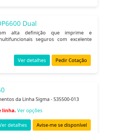
DP6600 Dual
om alta definição que imprime e
multifuncionais seguros com excelente
Ver detalhes
Pedir Cotação
60
entos da Linha Sigma - 535500-013
 linha.
Ver opções
Ver detalhes
Avise-me se disponível