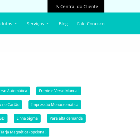
Central do Cliente
odutos
Serviços
Blog
Fale Conosco
erso Automática
Frente e Verso Manual
a no Cartão
Impressão Monocromática
 SD
Linha Sigma
Para alta demanda
Tarja Magnética (opcional)