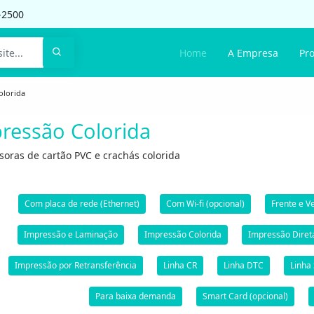
-2500
Home
A Empresa
Pr
olorida
ressão Colorida
oras de cartão PVC e crachás colorida
Com placa de rede (Ethernet)
Com Wi-fi (opcional)
Frente e V
Impressão e Laminação
Impressão Colorida
Impressão Diret
Impressão por Retransferência
Linha CR
Linha DTC
Linha
Para baixa demanda
Smart Card (opcional)