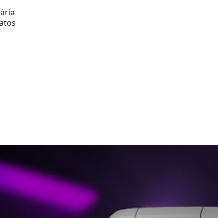
ária
catos