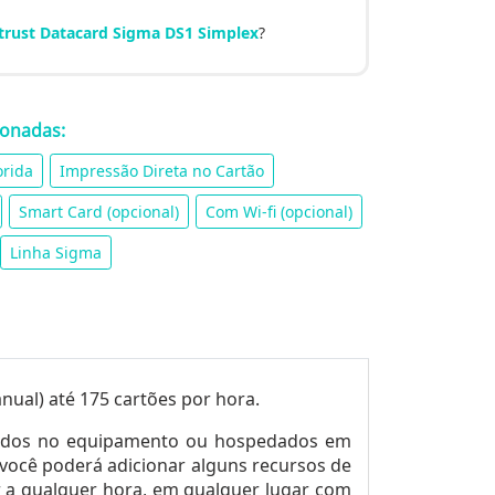
trust Datacard Sigma DS1 Simplex
?
ionadas:
orida
Impressão Direta no Cartão
Smart Card (opcional)
Com Wi-fi (opcional)
Linha Sigma
nual) até 175 cartões por hora.
antados no equipamento ou hospedados em
você poderá adicionar alguns recursos de
mir a qualquer hora, em qualquer lugar com