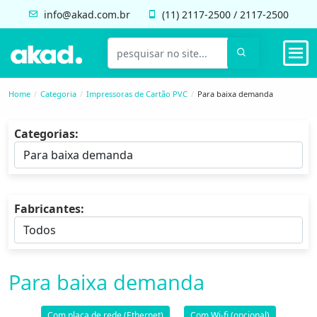
info@akad.com.br
(11)
2117-2500
/
2117-2500
Home
Categoria
Impressoras de Cartão PVC
Para baixa demanda
Categorias:
Fabricantes:
Para baixa demanda
Com placa de rede (Ethernet)
Com Wi-fi (opcional)