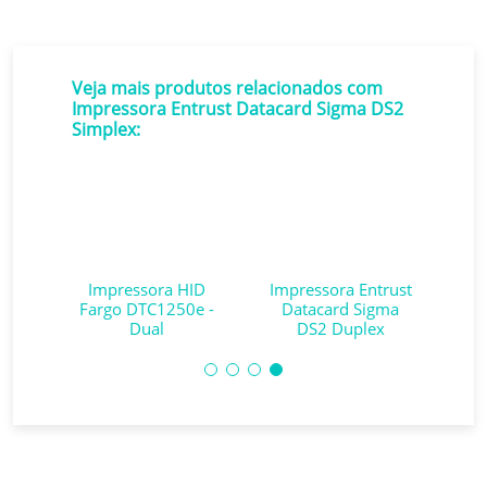
Veja mais produtos relacionados com
Impressora Entrust Datacard Sigma DS2
Simplex:
rust
Impressora HID
Impressora Entrust
ma
Fargo DTC1250e -
Datacard Sigma
D
ex
Dual
DS2 Duplex