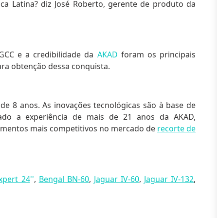
ca Latina? diz José Roberto, gerente de produto da
GCC e a credibilidade da
AKAD
foram os principais
ara obtenção dessa conquista.
de 8 anos. As inovações tecnológicas são à base de
ado a experiência de mais de 21 anos da AKAD,
amentos
mais competitivos no mercado de
recorte de
xpert 24
''
,
Bengal BN-60
,
Jaguar IV-60
,
Jaguar IV-132
,