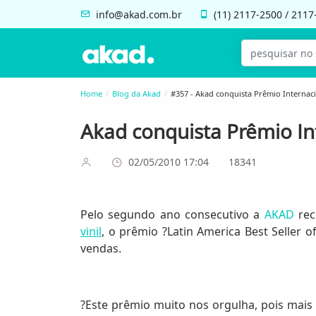
info@akad.com.br
(11)
2117-2500
/
2117
Home
Blog da Akad
#357 - Akad conquista Prêmio Internac
Akad conquista Prêmio In
02/05/2010 17:04
18341
Pelo segundo ano consecutivo a
AKAD
rec
vinil
, o prêmio ?Latin America Best Seller
vendas.
?Este prêmio muito nos orgulha, pois mai