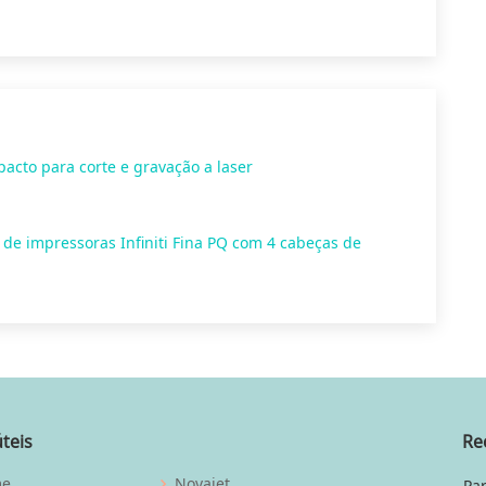
cto para corte e gravação a laser
 de impressoras Infiniti Fina PQ com 4 cabeças de
úteis
Re
me
Novajet
Par