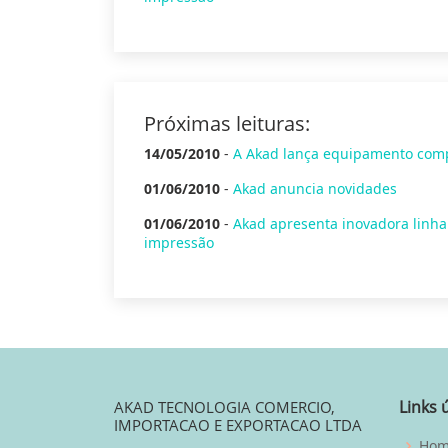
Próximas leituras:
14/05/2010
-
A Akad lança equipamento compa
01/06/2010
-
Akad anuncia novidades
01/06/2010
-
Akad apresenta inovadora linha
impressão
Links 
AKAD TECNOLOGIA COMERCIO,
IMPORTACAO E EXPORTACAO LTDA
Ho