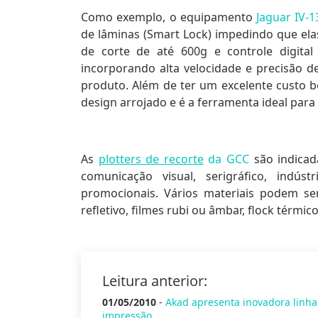
Como exemplo, o equipamento
Jaguar IV-1
de lâminas (Smart Lock) impedindo que el
de corte de até 600g e controle digita
incorporando alta velocidade e precisão 
produto. Além de ter um excelente custo ben
design arrojado e é a ferramenta ideal para
As
plotters de recorte
da GCC
são indica
comunicação visual,
serigráfico
, indúst
promocionais. Vários materiais podem ser 
refletivo, filmes rubi ou âmbar, flock térmic
Leitura anterior:
01/05/2010
-
Akad apresenta inovadora linha
impressão