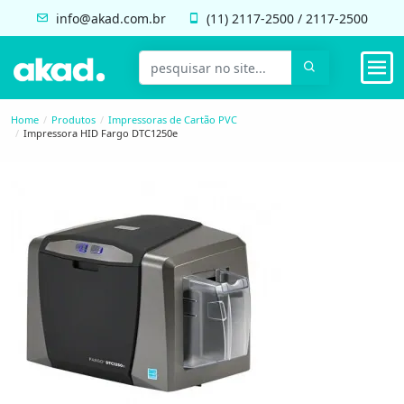
info@akad.com.br
(11)
2117-2500
/
2117-2500
Home
Produtos
Impressoras de Cartão PVC
Impressora HID Fargo DTC1250e