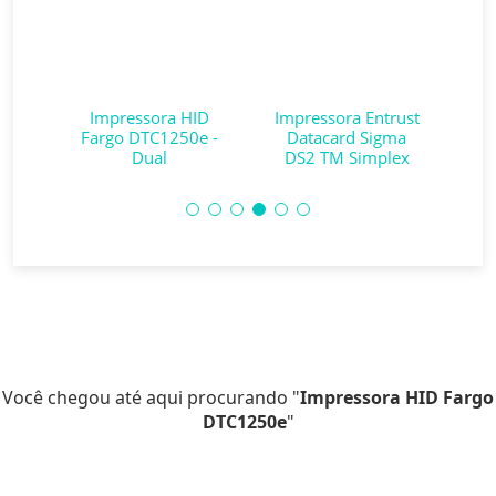
ID
Impressora HID
Impressora Entrust
00
Fargo DTC1250e -
Datacard Sigma
D
Dual
DS2 TM Simplex
Você chegou até aqui procurando "
Impressora HID Fargo
DTC1250e
"