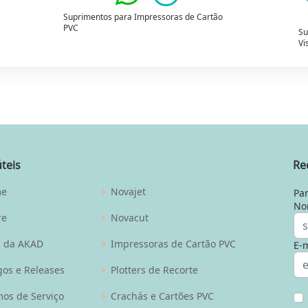
Suprimentos para Impressoras de Cartão
PVC
Su
Vi
úteis
Re
me
Novajet
Par
No
re
Novacut
g da AKAD
Impressoras de Cartão PVC
E-m
gos e Releases
Plotters de Recorte
os de Serviço
Crachás e Cartões PVC