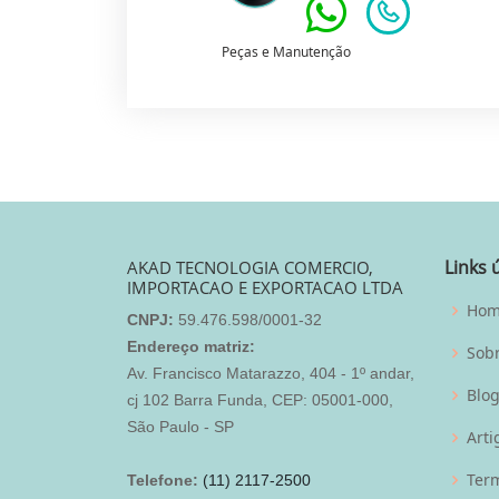
Peças e Manutenção
Links 
AKAD TECNOLOGIA COMERCIO,
IMPORTACAO E EXPORTACAO LTDA
Ho
CNPJ:
59.476.598/0001-32
Endereço matriz:
Sob
Av. Francisco Matarazzo, 404 - 1º andar,
Blo
cj 102 Barra Funda, CEP: 05001-000,
São Paulo - SP
Arti
Term
Telefone:
(11) 2117-2500