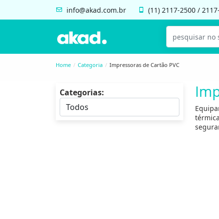
info@akad.com.br
(11)
2117-2500
/
2117
Home
Categoria
Impressoras de Cartão PVC
Imp
Categorias:
Equipa
térmic
segura