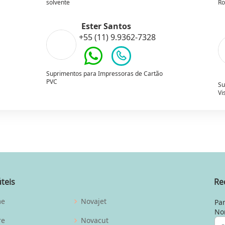
solvente
Ro
Ester Santos
+55 (11) 9.9362-7328
Suprimentos para Impressoras de Cartão
PVC
Su
Vi
úteis
Re
me
Novajet
Par
No
re
Novacut