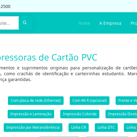
-2500
Home
A Empresa
Pr
ressoras de Cartão PVC
mentos e suprimentos originais para personalização de cartões 
a, como crachás de identificação e carteirinhas estudantis. Ma
nça garantidas.
Com placa de rede (Ethernet)
Com Wi-fi (opcional)
Frente e V
Impressão e Laminação
Impressão Colorida
Impressão Diret
Impressão por Retransferência
Linha CR
Linha DTC
Linha