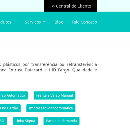
Central do Cliente
odutos
Serviços
Blog
Fale Conosco
plásticos por transferência ou retransferência
rcas: Entrust Datacard e HID Fargo. Qualidade e
erso Automática
Frente e Verso Manual
a no Cartão
Impressão Monocromática
 SD
Linha Sigma
Para alta demanda