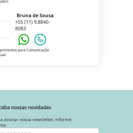
uters
Bruna de Sousa
+55 (11) 9.8840-
8083
primentos para Comunicação
sual
ceba nossas novidades
a assinar nossa newsletter, informe:
me: