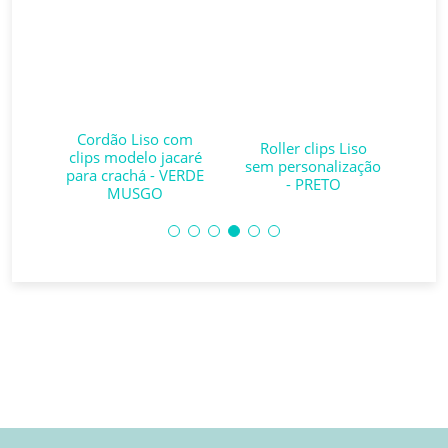
Cordão Liso com
C
chá
Roller clips Liso
clips modelo jacaré
cli
)
sem personalização
para crachá - VERDE
00
- PRETO
MUSGO